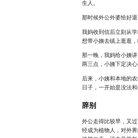
生人。
那时候外公外婆恰好退
我妈收到信后立刻从学
想带小姨去镇上逛逛，
那一晚，我妈给小姨讲
两三点，小姨下定决心
后来，小姨和本地的农
日子，一开始是没法和
辞别
外公走得比较早，又过
经成为植物人，对外界