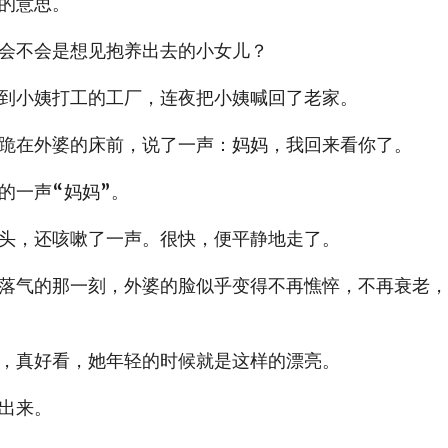
的意思。
会不会是想见抱养出去的小女儿？
到小姨打工的工厂，连夜把小姨喊回了老家。
跪在外婆的床前，说了一声：妈妈，我回来看你了。
的一声“妈妈”。
头，还咳嗽了一声。很快，便平静地走了。
落气的那一刻，外婆的脸似乎变得不再憔悴，不再衰老，
，真好看，她年轻的时候就是这样的漂亮。
出来。