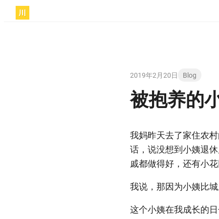
2019年2月20日
Blog
被抱养的
我妈昨天去了家住农村
话，说没想到小姨退休
戚都做得好，还有小花
我说，那因为小姨比城
这个小姨在我成长的日