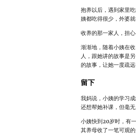
抱养以后，遇到家里吃
姨都吃得很少，外婆就
收养的那一家人，担心
渐渐地，随着小姨在收
人，跟她讲的故事是另
的故事，让她一度疏远
留下
我妈说，小姨的学习成
还想帮她补课，但毫无
小姨快到20岁时，有
其养母收了一笔可观的